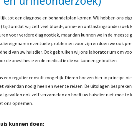
- en urineonderzoek)
gelijk tot een diagnose en behandelplan komen. Wij hebben ons ei
ijd omdat wij zelf veel bloed-, urine- en ontlastingsonderzoek 
ren voor verdere diagnostiek, maar dan kunnen we in de meeste g
uisdiereigenaren eventuele problemen voor zijn en doen we ook pr
heid van uw huisdier. Ook gebruiken wij ons laboratorium om voo
or de anesthesie en de medicatie die we kunnen gebruiken.
een regulier consult mogelijk. Dieren hoeven hier in principe nie
iet vaker dan nodig heen en weer te reizen. De uitslagen bespreken
ntal gevallen ook zelf verzamelen en hoeft uw huisdier niet mee t
met ons opnemen.
uis kunnen doen: