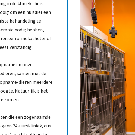
g in de kliniek thuis
nodig om een huisdier een
uiste behandeling te
therapie nodig hebben,
ren een urinekatheter of
est verstandig.
nopname en onze
edieren, samen met de
de opname-dieren meerdere
oogte. Natuurlijk is het
 te komen.
eiten die een zogenaamde
geen 24-uurskliniek, dus
s om ’s nachts alleen te