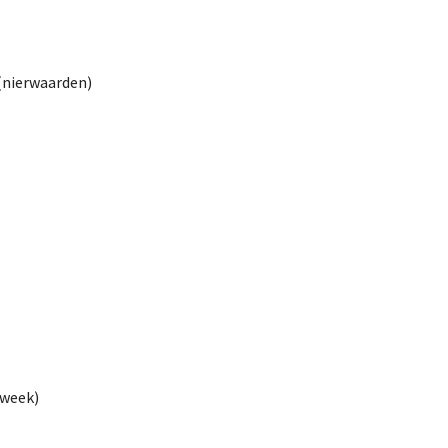
(nierwaarden)
kweek)