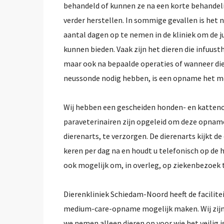
behandeld of kunnen ze na een korte behandelin
verder herstellen. In sommige gevallen is het 
aantal dagen op te nemen in de kliniek om de j
kunnen bieden. Vaak zijn het dieren die infuus
maar ook na bepaalde operaties of wanneer die
neussonde nodig hebben, is een opname het me
Wij hebben een gescheiden honden- en katte
paraveterinairen zijn opgeleid om deze opnam
dierenarts, te verzorgen. De dierenarts kijkt 
keren per dag na en houdt u telefonisch op de h
ook mogelijk om, in overleg, op ziekenbezoek
Dierenkliniek Schiedam-Noord heeft de facilit
medium-care-opname mogelijk maken. Wij zijn 
we nemen alleen dieren op voor wie het veilig i