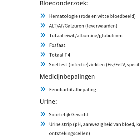
Bloedonderzoek:
Hematologie (rode en witte bloedbeeld)
ALT/Af/Galzuren (leverwaarden)
Totaal eiwit/albumine/globulinen
Fosfaat
Totaal T4
Sneltest (infectie)ziekten (Fiv/FeLV, speci
Medicijnbepalingen
Fenobarbitalbepaling
Urine:
Soortelijk Gewicht
Urine strip (pH, aanwezigheid van bloed, ke
ontstekingscellen)