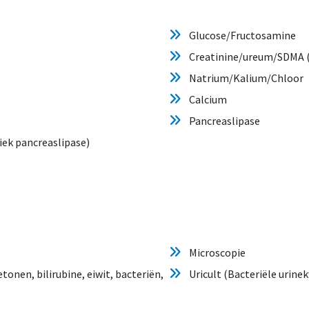
Glucose/Fructosamine
Creatinine/ureum/SDMA 
Natrium/Kalium/Chloor
Calcium
Pancreaslipase
fiek pancreaslipase)
Microscopie
tonen, bilirubine, eiwit, bacteriën,
Uricult (Bacteriële urine