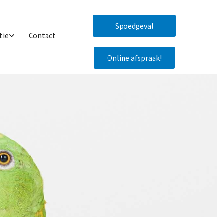
Spoedgeval
tie
Contact
Online afspraak!