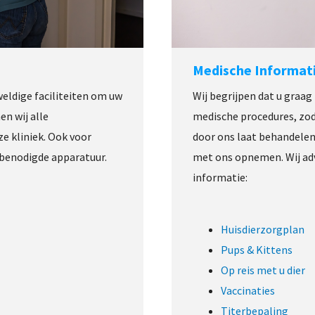
Medische Informat
Wij begrijpen dat u graag
eldige faciliteiten om uw
medische procedures, zod
en wij alle
door ons laat behandelen.
e kliniek. Ook voor
met ons opnemen. Wij adv
 benodigde apparatuur.
informatie:
Huisdierzorgplan
Pups & Kittens
Op reis met u dier
Vaccinaties
Titerbepaling