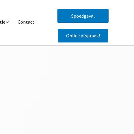
Spoedgeval
tie
Contact
Online afspraak!